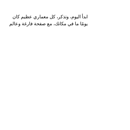
ابدأ اليوم، وتذكر، كل معماري عظيم كان 
يومًا ما في مكانك، مع صفحة فارغة وعالم 
من الإمكانيات أمامه. 📖🏗️
architecture
إظهار الكل
المنشورات الأخيرة