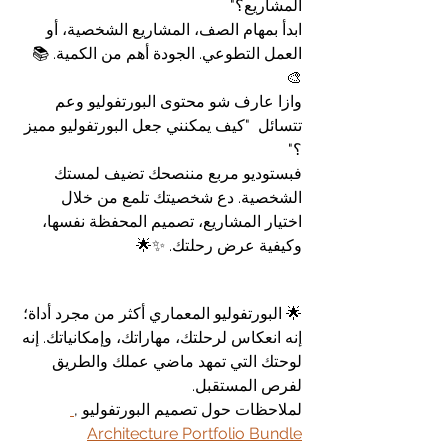
المشاريع؟"
ابدأ بمهام الصف، المشاريع الشخصية، أو 
العمل التطوعي. الجودة أهم من الكمية. 📚
🎨
وازا عارف شو محتوى البورتفوليو وعم 
تتسائل  "كيف يمكنني جعل البورتفوليو مميز 
؟"
فبستوديو مربع مننصحك تضيف لمستك 
الشخصية. دع شخصيتك تلمع من خلال 
اختيار المشاريع، تصميم المحفظة نفسها، 
وكيفية عرض رحلتك. ✨🌟
🌟 البورتفوليو المعماري أكثر من مجرد أداة؛ 
إنه انعكاس لرحلتك، مهاراتك، وإمكانياتك. إنه 
لوحتك التي تمهد ماضي عملك والطريق 
لفرص المستقبل. 
لملاحظات حول تصميم البورتفوليو ,
Architecture Portfolio Bundle