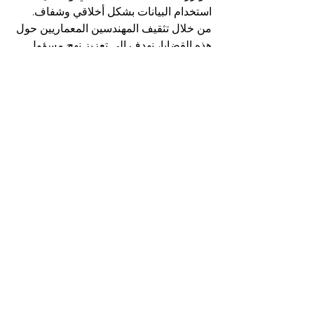
استخدام البيانات بشكل أخلاقي وشفاف. 
من خلال تثقيف المهندسين المعماريين حول 
هذه القضايا، نهدف إلى تعزيز نهج مسؤول 
وأخلاقي للذكاء الاصطناعي في العمارة.
ابدأ اليوم !
للبقاء في الطليعة في هذا المجال المتطور 
بسرعة، من الضروري أن تجهز نفسك 
بأحدث المعارف والمهارات. انضم إلى 
دورتنا 
في العمارة والذكاء الاصطناعي
 وكن جزءًا 
من هذا التحول المثير. لفترة محدودة، نقدم 
مواد إضافية للتسجيل المبكر. 
لا تفوت هذه الفرصة لترقية مسيرتك 
والمساهمة في تشكيل مستقبل العمارة.
في الختام، الذكاء الاصطناعي ليس مجرد 
أداة؛ إنه محفز للابتكار في العمارة. من خلال 
تبني الذكاء الاصطناعي، يمكن للمهندسين 