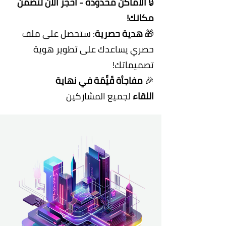
🔒
الأماكن محدودة - احجز الآن لتضمن
مكانك!
🎁
هدية حصرية
: ستحصل على ملف
حصري يساعدك على تطوير هوية
تصميماتك!
🎉
مفاجأة قَيِّمَة في نهاية
اللقاء
لجميع المشاركين