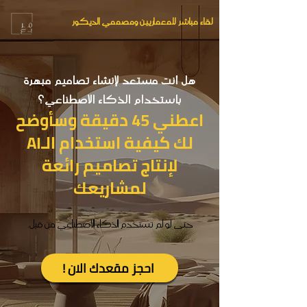
لقاء مباشر للمعماريين ومصممي الديكور
هل أنت مستعد لإنشاء تصاميم مبهرة
باستخدام الذكاء الاصطناعي؟
اعطني 45 دقيقة وسأوضح
لك كيفية استخدام الـAI
لإنتاج تصاميم رائعة
لمشاريعك
حتى لو لم تستخدم الذكاء الاصطناعي من قبل.
! احجز مقعدك الان