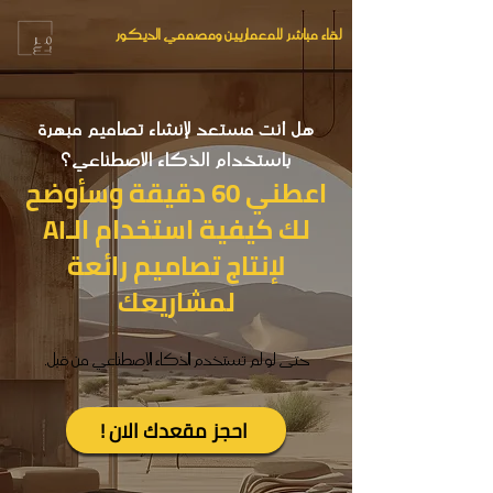
لقاء مباشر للمعماريين ومصممي الديكور
هل أنت مستعد لإنشاء تصاميم مبهرة
باستخدام الذكاء الاصطناعي؟
اعطني 60 دقيقة وسأوضح
لك كيفية استخدام الـAI
لإنتاج تصاميم رائعة
لمشاريعك
حتى لو لم تستخدم الذكاء الاصطناعي من قبل.
! احجز مقعدك الان