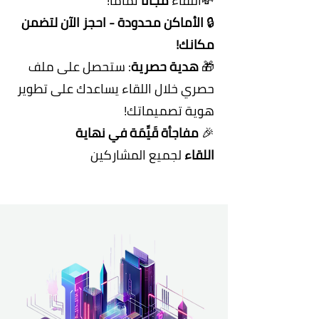
💸اللقاء
مجانًا
تمامًا!
🔒
الأماكن محدودة - احجز الآن لتضمن
مكانك!
🎁
هدية حصرية
: ستحصل على ملف
حصري خلال اللقاء يساعدك على تطوير
هوية تصميماتك!
🎉
مفاجأة قَيِّمَة في نهاية
اللقاء
لجميع المشاركين