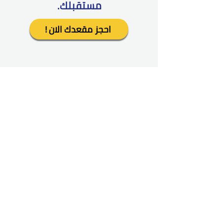
مستقبلك.
! احجز مقعدك الان
!هذه فرصتك الوحيدة لحضور اللقاء
لأنه لن يكون هناك تسجيل لإرساله لاحقاً.
كن معنا واستفد من التجربة المباشرة
ZOOM