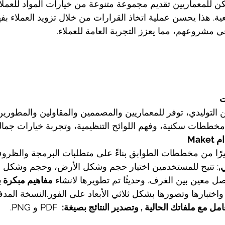
دام DALL-E، يمكن للمعماريين تقديم مجموعة متنوعة من خيارات المواد للعمل
عية. هذا يحسن عملية اتخاذ القرارات من خلال تزويد العملاء بف
ي مشروعهم، مما يعزز التجربة العامة للعملاء.
ت
Mak
كبيرًا من مخططات الطوابق بناءً على متطلبات البرمجة والظرو
,
: تتيح للمستخدمين اختيار حجم وشكل الأرض، وحجم وشكل الم
ل معين بين الغرف. وحديثًا تم تطويرها لانشاء 
مفاهيم مبكرة 
 واختبارها وتصورها بشكل ثلاثي الأبعاد على الفور.النسخة المد
امل مع ملفاتك الحالية , وتصدير النتائج بصيغة:  
PDF و PNG.