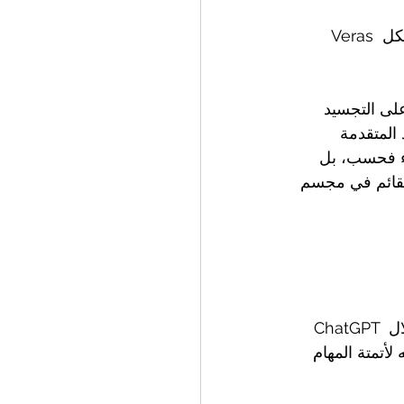
Veras هو محرك تجسيد قوي يمكنه تحويل النماذج ثلاثية الأبعاد الأساسية إلى صور واقعية بشكل 
على التجسيد 
المتقدمة 
اء فحسب، بل 
 القائم في مجسم 
ChatGPT هو نموذج لغوي مدعوم بالذكاء الاصطناعي يمكنه المساعدة في إدارة المشاريع من خلال 
أتمتة المهام 