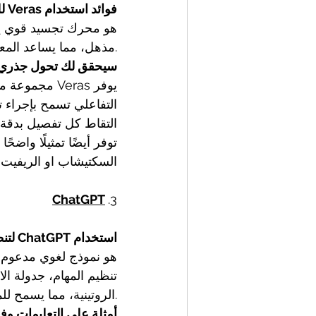
فوائد استخدام Veras للتجسيد الواقعي
مذهل، مما يساعد المعماريين والعملاء على تصور المنتج النهائي بدقة عالية.
سيحقق لك تحول جذري ف
يوفر Veras م
التفاعلي تسمح بإجراء ت
التقاط كل تفصيل بدقة. 
توفر أيضًا تمثيلًا واضح
السكتيشاب او الريفيت .
ChatGPT
3.
استخدام ChatGPT لتنظيم المهام وتحسين التواصل
تنظيم المهام، جدولة ال
الروتينية، مما يسمح للمعماريين بالتركيز أكثر على الجوانب الإبداعية لمشاريعهم.
أمثلة على التعليمات وفعا