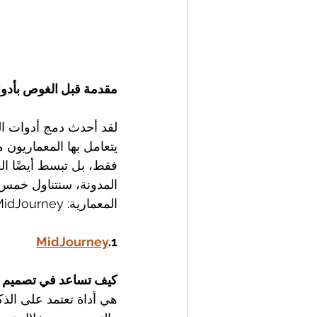
مقدمة قبل الغوص بأدوا
لقد أحدث دمج أدوات ال
يتعامل بها المعماريون م
فقط، بل تبسط أيضًا الع
المدونة، سنتناول خمس 
المعمارية: MidJourney وVeras وChatGPT وDALL-E وMaket.
MidJourney
.1
كيف تساعد في تصميم ا