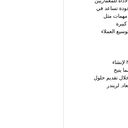
داة للمعماريين 
جودة تساعد في 
 مهمات مثل 
كبيرة 
سيع العملاء 
على سبيل المثال، يمكن للمعماري العامل على مشروع سكني استخدام MidJourney لإنشاء 
ا يتيح 
خلال تقديم حلول 
د, لريندر 