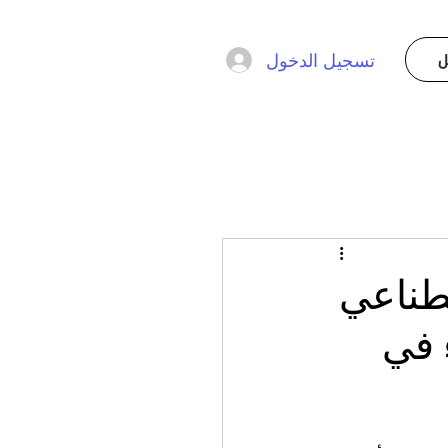
ل
تسجيل الدخول
صطناعي
 في