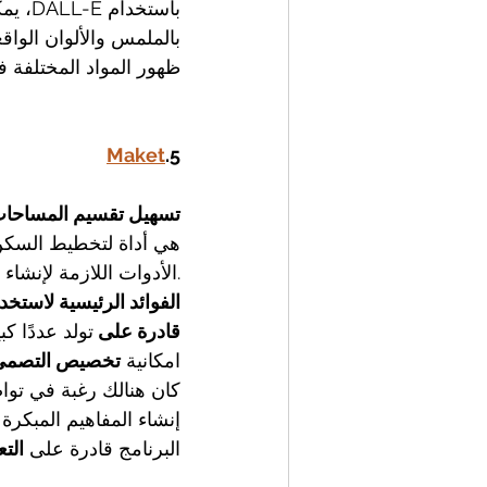
باستخ
بالملمس والألوان الواق
ظهور المواد المختلفة ف
Maket
.5
تسهيل تقسيم المساحا
الأدوات اللازمة لإنشاء مخططات سكنية، وفهم اللوائح التنظيمية، وتجربة خيارات جمالية لا حصر لها.
الفوائد الرئيسية لاستخدام et
قادرة على 
تولد عددًا 
امكانية 
تخصيص التصمي
كان هنالك رغبة في تواص
إنشاء المفاهيم المبكرة
البرنامج قادرة على 
التع