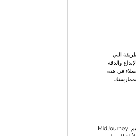
ريقة التي 
إبداع والدقة 
ملاء.في هذه 
بممارستك 
MidJourney هي أداة تعتمد على الذكاء الاصطناعي مصممة لمساعدة المعماريين في تصميم المفاهيم 