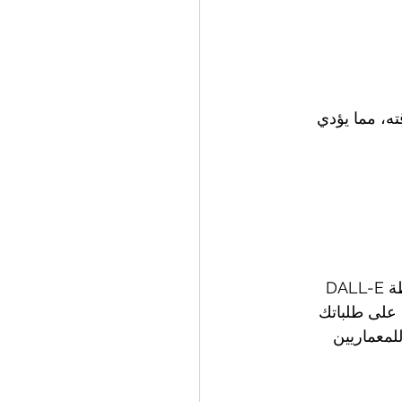
ه، مما يؤدي 
DALL-E هي أداة أخرى تعتمد على الذكاء الاصطناعي تم تطويرها بواسطة OpenAI، وهي مفيدة 
 على طلباتك 
للمعماريين 