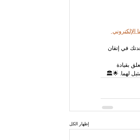
نا الإلكتروني 
تك في إتقان 
لق بقيادة 
يل لهما. 🌟🏛️
إظهار الكل