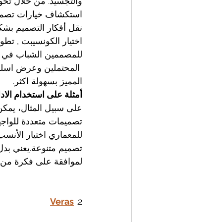
والتجسيد. من خلال تحوي
استكشاف خيارات تصميم 
نقل أفكار التصميم بشك
اختيار الكونسيبت , تطو
للمصممين الشباب في اث
المحتملين وعرض اسلوبهم 
المميز بسهولة اكثر.
أمثلة على استخدام الادا
تصميمات متعددة للواجهة
للمعماري اختيار الأنسب
تصميم متنوعة.يعني بدل 
لموافقة على فكرة من ال
Veras
2. 