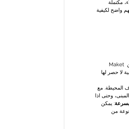
اء، مكتملة 
هم واضح لكيفية 
Maket هي أداة لتخطيط السكن التوليدي، توفر للمعماريين والمصممين والمقاولين والمطورين 
ف المحيطة. مع 
بنى، وحتى اذا 
بسرعة
: يمكن 
فوعة من 