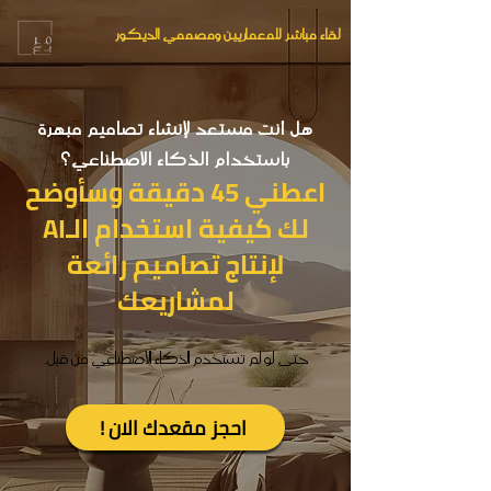
لقاء مباشر للمعماريين ومصممي الديكور
هل أنت مستعد لإنشاء تصاميم مبهرة
باستخدام الذكاء الاصطناعي؟
اعطني 45 دقيقة وسأوضح
لك كيفية استخدام الـAI
لإنتاج تصاميم رائعة
لمشاريعك
حتى لو لم تستخدم الذكاء الاصطناعي من قبل.
! احجز مقعدك الان