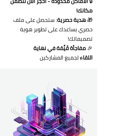
🔒
الأماكن محدودة - احجز الآن لتضمن
مكانك!
🎁
هدية حصرية
: ستحصل على ملف
حصري يساعدك على تطوير هوية
تصميماتك!
🎉
مفاجأة قَيِّمَة في نهاية
اللقاء
لجميع المشاركين