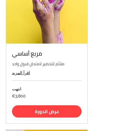
مربع أساسي
ملائم للتحضير لامتحان قبول واحد
اقرأ المزيد
انتهت
3,800
€3,800
euros
عرض الدورة