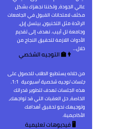
عالي الجودة، ولكننا نجهزك بشكل
مكثف لامتحانات القبول في الجامعات
الرائدة مثل التخنيون، بيتسل إيل،
وجامعة تل أبيب. نهدف إلى تقديم
الأدوات اللازمة لتحقيق النجاح من
خلال...
👨‍🏫 التوجيه الشخصي
من خلاله يستطيع الطلاب للحصول على
جلسات توجيه شخصية أسبوعية
1:1.
هذه الجلسات تهدف لتطوير قدراتك
الخاصة، حل العقبات التي قد تواجهك،
وتوجيهك نحو تحقيق أهدافك
الأكاديمية.
🖥️ فيديوهات تعليمية