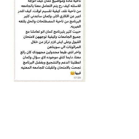
ميار ربيعه