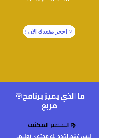
! احجز مقعدك الان
🎯ما الذي يميز برنامج
مربع
التحضير ال
مكثف
📚
ليس فقط نقدم لك محتوى تعليمي