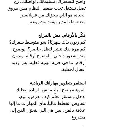
واضح لتسعيرك، تسليماتك، تواصلك… رح 
تضل تشتغل تحت ضغط. النظام مش بيروق 
الحياة، هو اللي بيحوّلك من فريلانسر 
مضغوط، لمدير بيقود مشروعه.
فكّر بالأرقام، مش بالمزاج
كم زبون بدّك شهريًا؟ شو متوسط سعرك؟ 
كم مرة بدك تنشر لتظل حاضر؟ الوضوح 
مش شعور داخلي… الوضوح أرقام. وبدون 
أرقام، ما في حرية مهنية فعلية، بس ردود 
أفعال لحظية.
استثمر بتطوير مهاراتك الريادية
الموهبة بتفتح الباب، بس الريادة بتخليك 
تدخل وتستقر. تعلّم كيف تعرض، تبيع، 
تتفاوض، تخطط مالياً. هاي المهارات ما إلها 
علاقة بالفن… بس هي اللي بتحوّل الفن إلى 
مشروع.