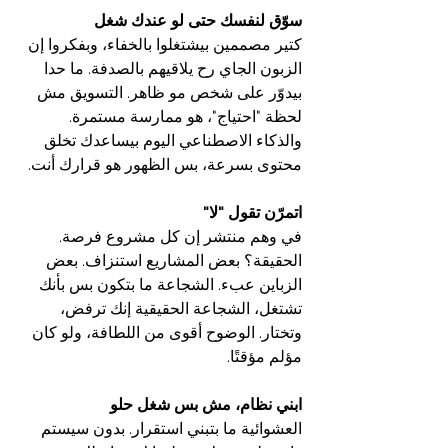
سوّق لنفسك حتى لو عندك شغل
كتير مصممين بيشتغلوا بالخفاء، وبفكروا إن 
الزبون الجاي رح يلاقيهم بالصدفة. ما حدا 
بيدوّر على شخص مو ظاهر. التسويق مش 
لحظة "احتياج"، هو ممارسة مستمرة. 
والذكاء الاصطناعي اليوم بيساعدك تخلق 
محتوى بسرعة، بس الظهور هو قرارك أنت.
اتمرّن تقول "لا"
في وهم منتشر إن كل مشروع فرصة. 
الحقيقة؟ بعض المشاريع استنزاف. بعض 
الزباين عبء. الشجاعة ما بتكون بس بأنك 
تشتغل، الشجاعة الحقيقية إنك ترفض، 
وتختار. الوضوح أقوى من اللطافة، ولو كان 
مؤلم مؤقتًا.
ابني نظام، مش بس شغل حلو
العشوائية ما بتبني استقرار. بدون سيستم 