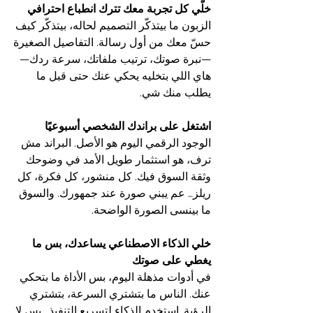
خلّي كل تجربة معك تترك انطباع احترافي
الزبون ما بيتذكّر التصميم لحاله، بيتذكّر كيف 
حسّ معك من أول رسالة. التفاصيل الصغيرة
—نبرة صوتك، ترتيب ملفاتك، سرعة ردك—
هاي اللي بتخليه يحكي عنك حتى قبل ما 
يطلب منك شي.
اشتغل على براندك الشخصي أسبوعيًا
الوجود الرقمي اليوم هو الأصل. البراند مش 
ترف، هو استثمار طويل الأمد في وضوحك 
وثقة السوق فيك. كل منشور، كل فكرة، كل 
ريلز… عم يبني صورة عند جمهورك. والسوق 
ما بينسى الصورة الواضحة.
خلي الذكاء الاصطناعي يساعدك، بس ما 
يغطي على صوتك
في أدوات مذهلة اليوم، بس الأداة ما بتحكي 
عنك. الناس ما بتشتري السرعة، بتشتري 
الرؤية. استخدم الذكاء لتسريع التنفيذ… بس لا 