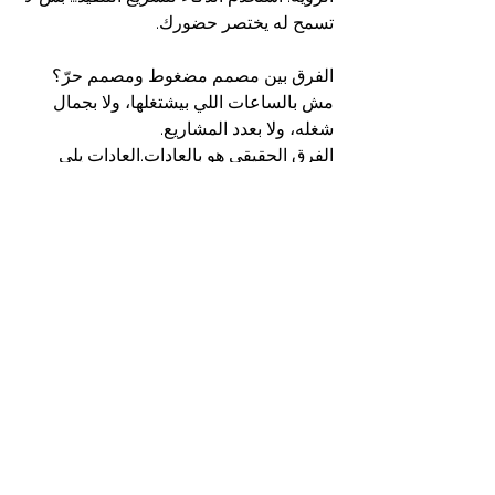
تسمح له يختصر حضورك.
الفرق بين مصمم مضغوط ومصمم حرّ؟
مش بالساعات اللي بيشتغلها، ولا بجمال 
شغله، ولا بعدد المشاريع.
الفرق الحقيقي هو بالعادات.العادات يلي 
بتنعاد كل يوم، وبتهندس طريقة تفكيره، 
قراراته، وصورته.
والسؤال: هل عاداتك عم تبني مشروع؟ولا 
عم تنقذك مؤقتًا من زحمة اليوم؟
وإذا حاب تبني بزنسك بطريقة أذكى، أو 
تحوّل عاداتك لنظام يخليك تمشي بثقة 
ووضوح، إحنا جاهزين نشتغل معك.احجز 
مكالمة مع فريقنا اليوم، واكتشف كيف 
برنامجنا ممكن يساعدك تبني أعظم نسخة 
من مشروعك — برؤية واضحة، أدوات 
فعّالة، وبراند يترك أثر.