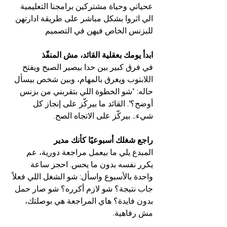
عحياتي وحياة مشتركين برامجنا التعليمية 
الي اثروا بشكل مباشر على طريقة ادارتهن 
للبزنس الخاص فيهن في التصميم 
ابدأ يومك بعقلية القائد، مش المنفّذ
في فرق كبير بين حدا بيصير الصبح ويفتح 
اللابتوب ويغرق بالمهام، وبين شخص بيسأل 
حاله: "شو الخطوة اللي بتقربني من بزنس 
أوضح؟". القائد ما بيركّز على إنجاز كل 
شيء… بيركّز على الاتجاه الصح.
راجع شغلك أسبوعيًا كأنك مدير
المبدع يلي ما بيعمل مراجعة دورية، عم 
يكرر نفسه بدون ما يحس. احجز ساعة 
واحدة بالأسبوع واسأل: شو الشغل اللي فعلاً 
جاب نتيجة؟ شو لازم أكرره؟ شو صار حمل 
بدون فايدة؟ هاي المراجعة هي بوصلتك، 
مش رفاهية.